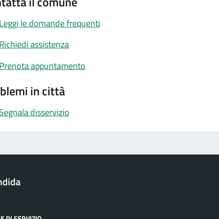
tatta il comune
Leggi le domande frequenti
Richiedi assistenza
Prenota appuntamento
blemi in città
Segnala disservizio
ndida
E DI SERVIZIO